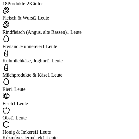
18
Produkte
·
2
Käufer
Fleisch & Wurst
2
Leute
Rindfleisch (Angus, alte Rassen)
1
Leute
Freiland-Hühnereier
1
Leute
Kuhmilchkäse, Joghurt
1
Leute
Milchprodukte & Käse
1
Leute
Eier
1
Leute
Fisch
1
Leute
Obst
1
Leute
Honig & Imkerei
1
Leute
Kézműves termékek
1
Leute