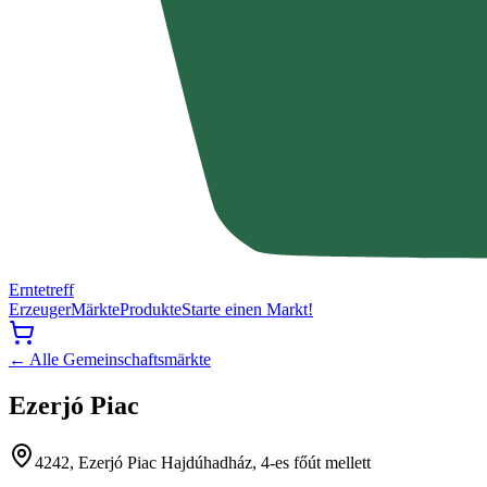
Erntetreff
Erzeuger
Märkte
Produkte
Starte einen Markt!
← Alle Gemeinschaftsmärkte
Ezerjó Piac
4242, Ezerjó Piac Hajdúhadház, 4-es főút mellett