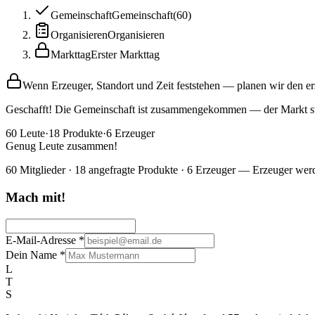
Gemeinschaft
Gemeinschaft
(
60
)
Organisieren
Organisieren
Markttag
Erster Markttag
Wenn Erzeuger, Standort und Zeit feststehen — planen wir den er
Geschafft! Die Gemeinschaft ist zusammengekommen — der Markt sta
60
Leute
·
18
Produkte
·
6
Erzeuger
Genug Leute zusammen!
60 Mitglieder · 18 angefragte Produkte · 6 Erzeuger — Erzeuger werd
Mach mit!
E-Mail-Adresse
*
Dein Name
*
L
T
S