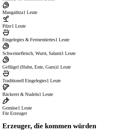
Mangalitza
1
Leute
Pilze
1
Leute
Eingelegtes & Fermentiertes
1
Leute
Schweinefleisch, Wurst, Salami
1
Leute
Geflügel (Huhn, Ente, Gans)
1
Leute
Traditionell Eingelegtes
1
Leute
Bäckerei & Nudeln
1
Leute
Gemüse
1
Leute
Für Erzeuger
Erzeuger, die kommen würden