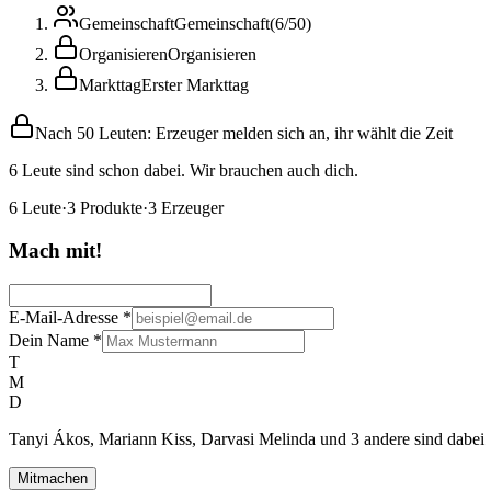
Gemeinschaft
Gemeinschaft
(
6
/
50
)
Organisieren
Organisieren
Markttag
Erster Markttag
Nach 50 Leuten: Erzeuger melden sich an, ihr wählt die Zeit
6 Leute sind schon dabei. Wir brauchen auch dich.
6
Leute
·
3
Produkte
·
3
Erzeuger
Mach mit!
E-Mail-Adresse
*
Dein Name
*
T
M
D
Tanyi Ákos, Mariann Kiss, Darvasi Melinda und 3 andere sind dabei
Mitmachen