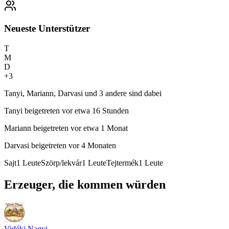
Neueste Unterstützer
T
M
D
+
3
Tanyi, Mariann, Darvasi und 3 andere sind dabei
Tanyi
beigetreten vor etwa 16 Stunden
Mariann
beigetreten vor etwa 1 Monat
Darvasi
beigetreten vor 4 Monaten
Sajt
1
Leute
Szörp/lekvár
1
Leute
Tejtermék
1
Leute
Erzeuger, die kommen würden
Vidéki Nagyi