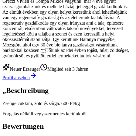
Gréczi Vivien és Tompa Miklós vagyunk, már 4 éve együtt
szarvasgombászunk és mellette háztáji jelleggel gazdálkodtunk is.
Az elmúlt években egy olyan helyet kerestünk ahol lehetőségünk
van egy regeneratív gazdaság és az életterünk kialakítására. A
regeneratív gazdálkodás egy olyan irányzat ami a talaj építésére
koncentrál, elsősorban változatos takaró növényekkel, tervezett
legeltetéssel köti a talajba a szenet és ezen keresztül a helyi
ökoszisztémát stabilizálja. Így kerültünk Baranya megyébe,
Mozsgóra ahol egy 30 éve bio tanya gazdaságot vásároltunk
barátokkal közösen. Tőlünk az idei évben tojást, húst, zöldséget,
gyümölcsöt és gyűjtött erdei termékeket tudtok vásárolni.
Neuer Erzeuger
Mitglied seit 3 Jahren
Profil ansehen
„
Beschreibung
Zsenge cukkini, zöld és sárga. 600 Ft/kg
Forgatás nélküli vegyszermentes kertünkből.
Bewertungen