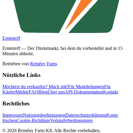
Erntetreff
Erntetreff — Der Direktmarkt, bei dem du vorbestellst und in 15
Minuten abholst.
Betrieben von
Remény Farm
.
Nützliche Links
Möchtest du verkaufen?
Mach mit!
Für Marktleitungen
Für
Käufer
Märkte
FAQ
Blog
Über uns
API-Dokumentation
Kontakt
Rechtliches
Impressum
Nutzungsbedingungen
Datenschutzerklärung
Konto
löschen
Cookie-Richtlinie
Verkäuferbedingungen
©
2026
Remény Farm Kft.
Alle Rechte vorbehalten.