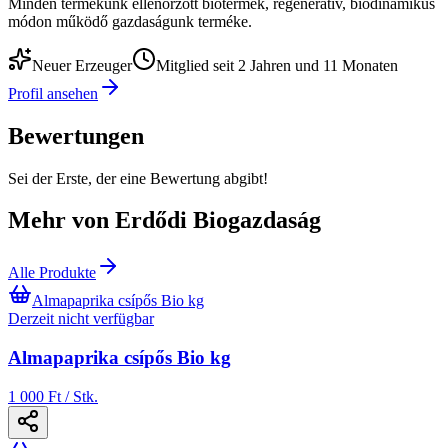
Minden termékünk ellenőrzött biotermék, regeneratív, biodinamikus
módon működő gazdaságunk terméke.
Neuer Erzeuger
Mitglied seit 2 Jahren und 11 Monaten
Profil ansehen
Bewertungen
Sei der Erste, der eine Bewertung abgibt!
Mehr von Erdődi Biogazdaság
Alle Produkte
Almapaprika csípős Bio kg
Derzeit nicht verfügbar
Almapaprika csípős Bio kg
1 000 Ft / Stk.