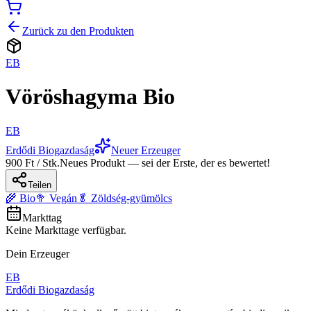
Zurück zu den Produkten
EB
Vöröshagyma Bio
EB
Erdődi Biogazdaság
Neuer Erzeuger
900 Ft / Stk.
Neues Produkt — sei der Erste, der es bewertet!
Teilen
🌾 Bio
🥦 Vegán
🥬 Zöldség-gyümölcs
Markttag
Keine Markttage verfügbar.
Dein Erzeuger
EB
Erdődi Biogazdaság