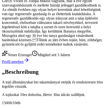
Gréczi Vivien és Tompa Miklós vagyunk, már 4 éve együtt
szarvasgombászunk és mellette háztáji jelleggel gazdálkodtunk is.
Az elmúlt években egy olyan helyet kerestünk ahol lehetőségünk
van egy regeneratív gazdaság és az életterünk kialakítására. A
regeneratív gazdálkodás egy olyan irányzat ami a talaj építésére
koncentrál, elsősorban változatos takaró növényekkel, tervezett
legeltetéssel köti a talajba a szenet és ezen keresztül a helyi
ökoszisztémát stabilizálja. Így kerültünk Baranya megyébe,
Mozsgóra ahol egy 30 éve bio tanya gazdaságot vásároltunk
barátokkal közösen. Tőlünk az idei évben tojást, húst, zöldséget,
gyümölcsöt és gyűjtött erdei termékeket tudtok vásárolni.
Neuer Erzeuger
Mitglied seit 3 Jahren
Profil ansehen
„
Beschreibung
A tojó állományukat bio takarmánnyal etetjük és rendszeresen friss
legelőre visszük.
A tojásokat 10es dobozba, illetve 30as tálcán szállítjuk.
1500ft/10db