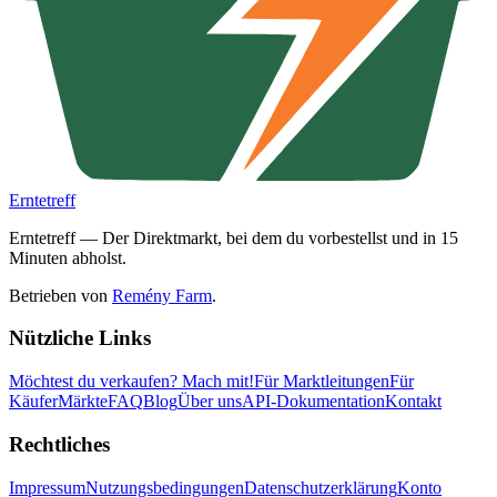
Erntetreff
Erntetreff — Der Direktmarkt, bei dem du vorbestellst und in 15
Minuten abholst.
Betrieben von
Remény Farm
.
Nützliche Links
Möchtest du verkaufen?
Mach mit!
Für Marktleitungen
Für
Käufer
Märkte
FAQ
Blog
Über uns
API-Dokumentation
Kontakt
Rechtliches
Impressum
Nutzungsbedingungen
Datenschutzerklärung
Konto