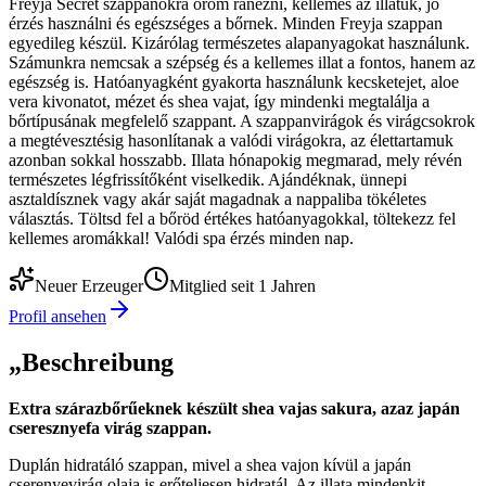
Freyja Secret szappanokra öröm ránézni, kellemes az illatuk, jó
érzés használni és egészséges a bőrnek. Minden Freyja szappan
egyedileg készül. Kizárólag természetes alapanyagokat használunk.
Számunkra nemcsak a szépség és a kellemes illat a fontos, hanem az
egészség is. Hatóanyagként gyakorta használunk kecsketejet, aloe
vera kivonatot, mézet és shea vajat, így mindenki megtalálja a
bőrtípusának megfelelő szappant. A szappanvirágok és virágcsokrok
a megtévesztésig hasonlítanak a valódi virágokra, az élettartamuk
azonban sokkal hosszabb. Illata hónapokig megmarad, mely révén
természetes légfrissítőként viselkedik. Ajándéknak, ünnepi
asztaldísznek vagy akár saját magadnak a nappaliba tökéletes
választás. Töltsd fel a bőröd értékes hatóanyagokkal, töltekezz fel
kellemes aromákkal! Valódi spa érzés minden nap.
Neuer Erzeuger
Mitglied seit 1 Jahren
Profil ansehen
„
Beschreibung
Extra szárazbőrűeknek készült shea vajas sakura, azaz japán
cseresznyefa virág szappan.
Duplán hidratáló szappan, mivel a shea vajon kívül a japán
cserenyevirág olaja is erőteljesen hidratál. Az illata mindenkit