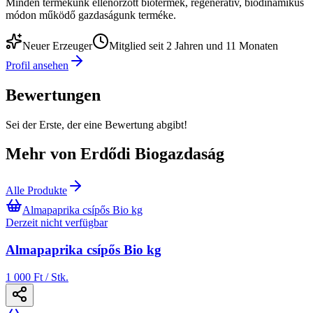
Minden termékünk ellenőrzött biotermék, regeneratív, biodinamikus
módon működő gazdaságunk terméke.
Neuer Erzeuger
Mitglied seit 2 Jahren und 11 Monaten
Profil ansehen
Bewertungen
Sei der Erste, der eine Bewertung abgibt!
Mehr von Erdődi Biogazdaság
Alle Produkte
Almapaprika csípős Bio kg
Derzeit nicht verfügbar
Almapaprika csípős Bio kg
1 000 Ft / Stk.