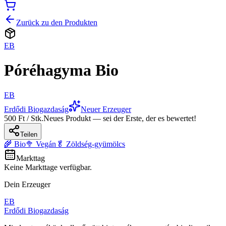
Zurück zu den Produkten
EB
Póréhagyma Bio
EB
Erdődi Biogazdaság
Neuer Erzeuger
500 Ft / Stk.
Neues Produkt — sei der Erste, der es bewertet!
Teilen
🌾 Bio
🥦 Vegán
🥬 Zöldség-gyümölcs
Markttag
Keine Markttage verfügbar.
Dein Erzeuger
EB
Erdődi Biogazdaság