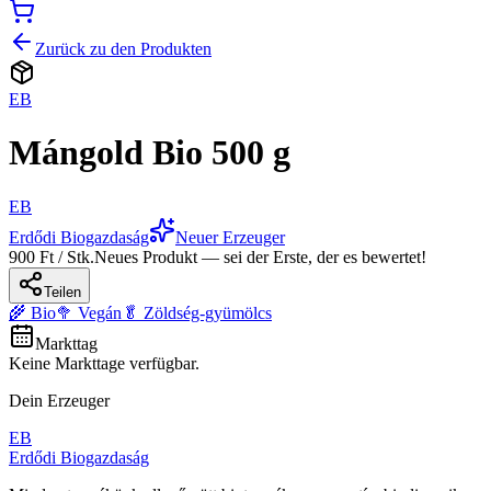
Zurück zu den Produkten
EB
Mángold Bio 500 g
EB
Erdődi Biogazdaság
Neuer Erzeuger
900 Ft / Stk.
Neues Produkt — sei der Erste, der es bewertet!
Teilen
🌾 Bio
🥦 Vegán
🥬 Zöldség-gyümölcs
Markttag
Keine Markttage verfügbar.
Dein Erzeuger
EB
Erdődi Biogazdaság