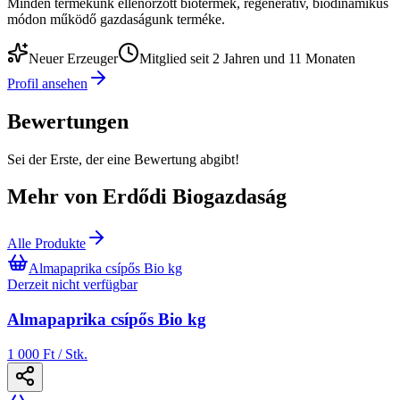
Minden termékünk ellenőrzött biotermék, regeneratív, biodinamikus
módon működő gazdaságunk terméke.
Neuer Erzeuger
Mitglied seit 2 Jahren und 11 Monaten
Profil ansehen
Bewertungen
Sei der Erste, der eine Bewertung abgibt!
Mehr von Erdődi Biogazdaság
Alle Produkte
Almapaprika csípős Bio kg
Derzeit nicht verfügbar
Almapaprika csípős Bio kg
1 000 Ft / Stk.