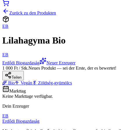
Zurück zu den Produkten
EB
Lilahagyma Bio
EB
Erdődi Biogazdaság
Neuer Erzeuger
1 000 Ft / Stk.
Neues Produkt — sei der Erste, der es bewertet!
Teilen
🌾 Bio
🥦 Vegán
🥬 Zöldség-gyümölcs
Markttag
Keine Markttage verfügbar.
Dein Erzeuger
EB
Erdődi Biogazdaság