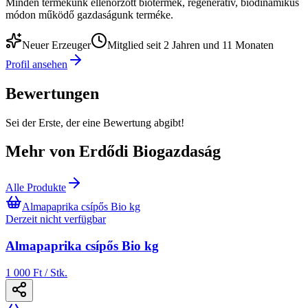
Minden termékünk ellenőrzött biotermék, regeneratív, biodinamikus
módon működő gazdaságunk terméke.
Neuer Erzeuger
Mitglied seit 2 Jahren und 11 Monaten
Profil ansehen
Bewertungen
Sei der Erste, der eine Bewertung abgibt!
Mehr von Erdődi Biogazdaság
Alle Produkte
Almapaprika csípős Bio kg
Derzeit nicht verfügbar
Almapaprika csípős Bio kg
1 000 Ft / Stk.