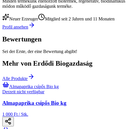
Minden termékünk ellenőrzött biotermék, regeneratív, biodinamikus
módon működő gazdaságunk terméke.
Neuer Erzeuger
Mitglied seit 2 Jahren und 11 Monaten
Profil ansehen
Bewertungen
Sei der Erste, der eine Bewertung abgibt!
Mehr von Erdődi Biogazdaság
Alle Produkte
Almapaprika csípős Bio kg
Derzeit nicht verfügbar
Almapaprika csípős Bio kg
1 000 Ft / Stk.