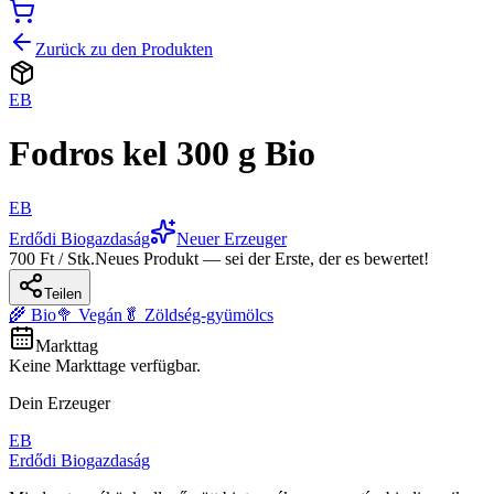
Zurück zu den Produkten
EB
Fodros kel 300 g Bio
EB
Erdődi Biogazdaság
Neuer Erzeuger
700 Ft / Stk.
Neues Produkt — sei der Erste, der es bewertet!
Teilen
🌾 Bio
🥦 Vegán
🥬 Zöldség-gyümölcs
Markttag
Keine Markttage verfügbar.
Dein Erzeuger
EB
Erdődi Biogazdaság