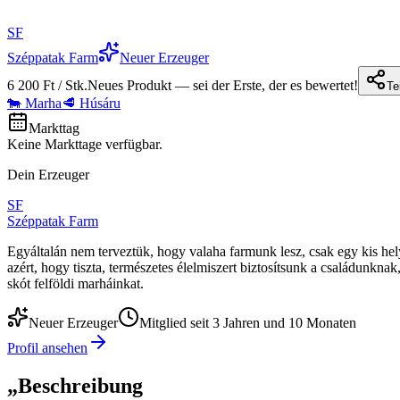
SF
Széppatak Farm
Neuer Erzeuger
6 200 Ft / Stk.
Neues Produkt — sei der Erste, der es bewertet!
Te
🐄 Marha
🥩 Húsáru
Markttag
Keine Markttage verfügbar.
Dein Erzeuger
SF
Széppatak Farm
Egyáltalán nem terveztük, hogy valaha farmunk lesz, csak egy kis hely
azért, hogy tiszta, természetes élelmiszert biztosítsunk a családunkn
skót felföldi marháinkat.
Neuer Erzeuger
Mitglied seit 3 Jahren und 10 Monaten
Profil ansehen
„
Beschreibung