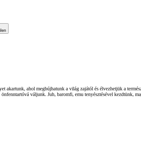
ilen
et akartunk, ahol megbújhatunk a világ zajától és élvezhetjük a termés
ak, önfenntartóvá váljunk. Juh, baromfi, emu tenyésztésével kezdtünk, 