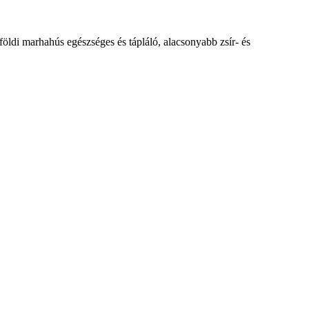
lföldi marhahús egészséges és tápláló, alacsonyabb zsír- és