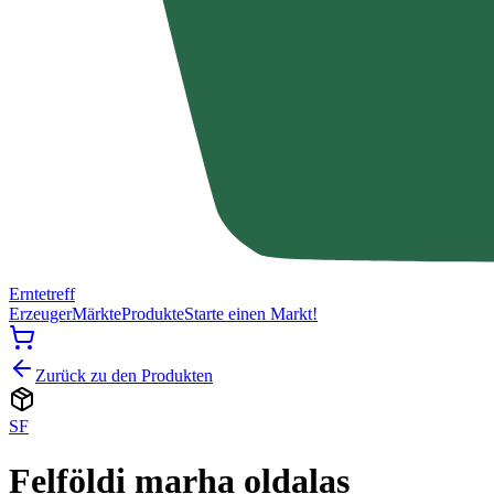
Erntetreff
Erzeuger
Märkte
Produkte
Starte einen Markt!
Zurück zu den Produkten
SF
Felföldi marha oldalas