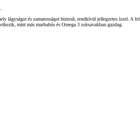
.
ly lágyságot és zamatosságot biztosít, rendkívül jellegzetes ízzel. A fe
endelkezik, mint más marhahús és Omega 3 zsírsavakban gazdag.