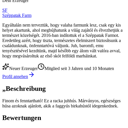
Dein Erzeuger
SF
Széppatak Farm
Egyáltalán nem terveztük, hogy valaha farmunk lesz, csak egy kis
helyet akartunk, ahol megbújhatunk a világ zajától és élvezhetjük a
természet közelségét. 2016-ban indítottuk el a Széppatak Farmot.
Eredetileg azért, hogy tiszta, természetes élelmiszert biztosítsunk a
családunknak, önfenntartóvá váljunk. Juh, baromfi, emu
tenyésztésével kezdtünk, majd később egy álom vált valóra avval,
hogy megvásároltuk az első skót felföldi marháinkat.
Neuer Erzeuger
Mitglied seit 3 Jahren und 10 Monaten
Profil ansehen
„
Beschreibung
Finom és fenntartható! Ez a racka juhhús. Márványos, egészséges
húsa azoknak ajánlott, akik a faggyús birkahústól idegenkednek.
Bewertungen