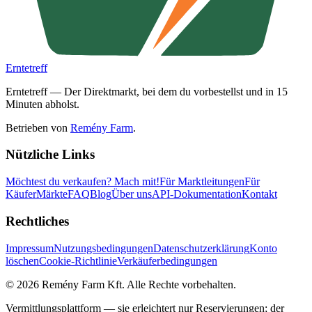
Erntetreff
Erntetreff — Der Direktmarkt, bei dem du vorbestellst und in 15
Minuten abholst.
Betrieben von
Remény Farm
.
Nützliche Links
Möchtest du verkaufen?
Mach mit!
Für Marktleitungen
Für
Käufer
Märkte
FAQ
Blog
Über uns
API-Dokumentation
Kontakt
Rechtliches
Impressum
Nutzungsbedingungen
Datenschutzerklärung
Konto
löschen
Cookie-Richtlinie
Verkäuferbedingungen
©
2026
Remény Farm Kft.
Alle Rechte vorbehalten.
Vermittlungsplattform — sie erleichtert nur Reservierungen; der