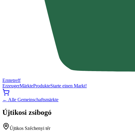
Erntetreff
Erzeuger
Märkte
Produkte
Starte einen Markt!
← Alle Gemeinschaftsmärkte
Újtikosi zsibogó
Újtikos Széchenyi tér