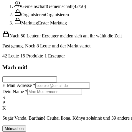
Gemeinschaft
Gemeinschaft
(
42
/
50
)
Organisieren
Organisieren
Markttag
Erster Markttag
Nach 50 Leuten: Erzeuger melden sich an, ihr wählt die Zeit
Fast genug. Noch 8 Leute und der Markt startet.
42
Leute
·
15
Produkte
·
1
Erzeuger
Mach mit!
E-Mail-Adresse
*
Dein Name
*
S
B
K
Sugár Vanda, Bartháné Csuhai Ilona, Kónya zoltánnè und 39 andere s
Mitmachen