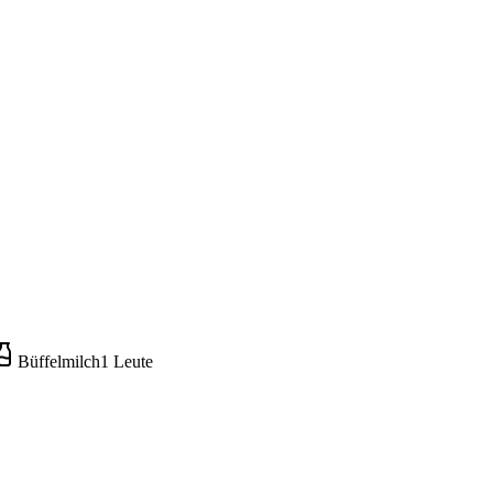
Büffelmilch
1
Leute