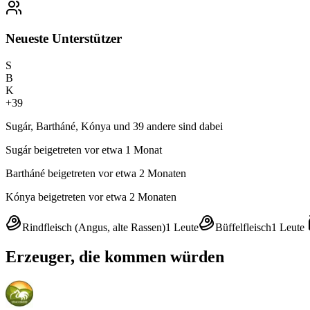
Neueste Unterstützer
S
B
K
+
39
Sugár, Bartháné, Kónya und 39 andere sind dabei
Sugár
beigetreten vor etwa 1 Monat
Bartháné
beigetreten vor etwa 2 Monaten
Kónya
beigetreten vor etwa 2 Monaten
Rindfleisch (Angus, alte Rassen)
1
Leute
Büffelfleisch
1
Leute
Erzeuger, die kommen würden