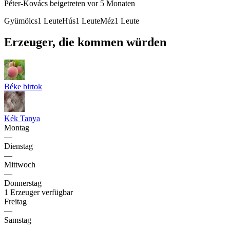
Péter-Kovács
beigetreten vor 5 Monaten
Gyümölcs
1
Leute
Hús
1
Leute
Méz
1
Leute
Erzeuger, die kommen würden
Béke birtok
Kék Tanya
Montag
—
Dienstag
—
Mittwoch
—
Donnerstag
1 Erzeuger verfügbar
Freitag
—
Samstag
—