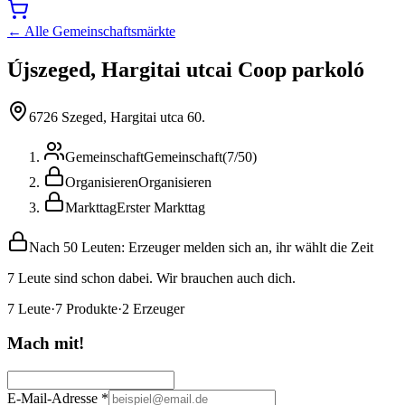
← Alle Gemeinschaftsmärkte
Újszeged, Hargitai utcai Coop parkoló
6726 Szeged, Hargitai utca 60.
Gemeinschaft
Gemeinschaft
(
7
/
50
)
Organisieren
Organisieren
Markttag
Erster Markttag
Nach 50 Leuten: Erzeuger melden sich an, ihr wählt die Zeit
7 Leute sind schon dabei. Wir brauchen auch dich.
7
Leute
·
7
Produkte
·
2
Erzeuger
Mach mit!
E-Mail-Adresse
*