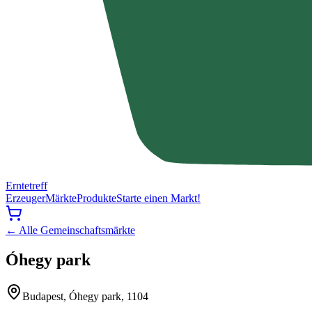
Erntetreff
Erzeuger
Märkte
Produkte
Starte einen Markt!
← Alle Gemeinschaftsmärkte
Óhegy park
Budapest, Óhegy park, 1104