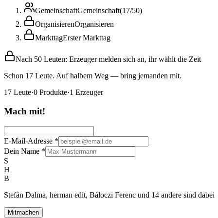
Gemeinschaft
Gemeinschaft
(
17
/
50
)
Organisieren
Organisieren
Markttag
Erster Markttag
Nach 50 Leuten: Erzeuger melden sich an, ihr wählt die Zeit
Schon 17 Leute. Auf halbem Weg — bring jemanden mit.
17
Leute
·
0
Produkte
·
1
Erzeuger
Mach mit!
E-Mail-Adresse
*
Dein Name
*
S
H
B
Stefán Dalma, herman edit, Báloczi Ferenc und 14 andere sind dabei
Mitmachen