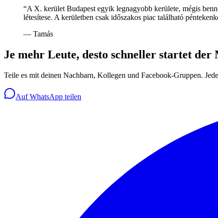
“
A X. kerület Budapest egyik legnagyobb kerülete, mégis benne
létesítese. A kerületben csak időszakos piac található pénteke
—
Tamás
Je mehr Leute, desto schneller startet der
Teile es mit deinen Nachbarn, Kollegen und Facebook-Gruppen. Jede 
Auf WhatsApp teilen