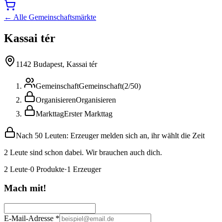
← Alle Gemeinschaftsmärkte
Kassai tér
1142 Budapest, Kassai tér
Gemeinschaft
Gemeinschaft
(
2
/
50
)
Organisieren
Organisieren
Markttag
Erster Markttag
Nach 50 Leuten: Erzeuger melden sich an, ihr wählt die Zeit
2 Leute sind schon dabei. Wir brauchen auch dich.
2
Leute
·
0
Produkte
·
1
Erzeuger
Mach mit!
E-Mail-Adresse
*