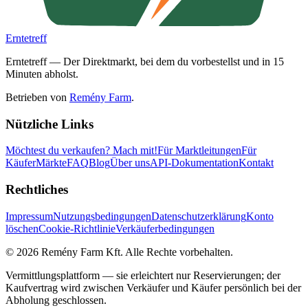
Erntetreff
Erntetreff — Der Direktmarkt, bei dem du vorbestellst und in 15
Minuten abholst.
Betrieben von
Remény Farm
.
Nützliche Links
Möchtest du verkaufen?
Mach mit!
Für Marktleitungen
Für
Käufer
Märkte
FAQ
Blog
Über uns
API-Dokumentation
Kontakt
Rechtliches
Impressum
Nutzungsbedingungen
Datenschutzerklärung
Konto
löschen
Cookie-Richtlinie
Verkäuferbedingungen
©
2026
Remény Farm Kft.
Alle Rechte vorbehalten.
Vermittlungsplattform — sie erleichtert nur Reservierungen; der
Kaufvertrag wird zwischen Verkäufer und Käufer persönlich bei der
Abholung geschlossen.