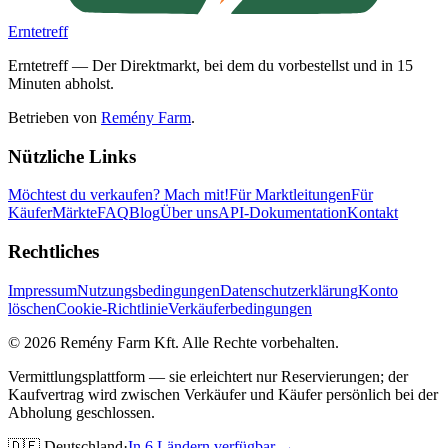
Erntetreff
Erntetreff — Der Direktmarkt, bei dem du vorbestellst und in 15
Minuten abholst.
Betrieben von
Remény Farm
.
Nützliche Links
Möchtest du verkaufen?
Mach mit!
Für Marktleitungen
Für
Käufer
Märkte
FAQ
Blog
Über uns
API-Dokumentation
Kontakt
Rechtliches
Impressum
Nutzungsbedingungen
Datenschutzerklärung
Konto
löschen
Cookie-Richtlinie
Verkäuferbedingungen
©
2026
Remény Farm Kft.
Alle Rechte vorbehalten.
Vermittlungsplattform — sie erleichtert nur Reservierungen; der
Kaufvertrag wird zwischen Verkäufer und Käufer persönlich bei der
Abholung geschlossen.
🇩🇪
Deutschland
·
In 6 Ländern verfügbar →