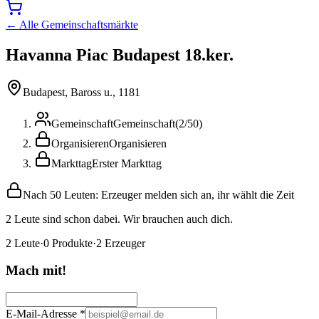
← Alle Gemeinschaftsmärkte
Havanna Piac Budapest 18.ker.
Budapest, Baross u., 1181
Gemeinschaft
Gemeinschaft
(
2
/
50
)
Organisieren
Organisieren
Markttag
Erster Markttag
Nach 50 Leuten: Erzeuger melden sich an, ihr wählt die Zeit
2 Leute sind schon dabei. Wir brauchen auch dich.
2
Leute
·
0
Produkte
·
2
Erzeuger
Mach mit!
E-Mail-Adresse
*