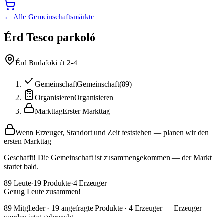
← Alle Gemeinschaftsmärkte
Érd Tesco parkoló
Érd Budafoki út 2-4
Gemeinschaft
Gemeinschaft
(
89
)
Organisieren
Organisieren
Markttag
Erster Markttag
Wenn Erzeuger, Standort und Zeit feststehen — planen wir den
ersten Markttag
Geschafft! Die Gemeinschaft ist zusammengekommen — der Markt
startet bald.
89
Leute
·
19
Produkte
·
4
Erzeuger
Genug Leute zusammen!
89 Mitglieder · 19 angefragte Produkte · 4 Erzeuger — Erzeuger
werden jetzt gebraucht