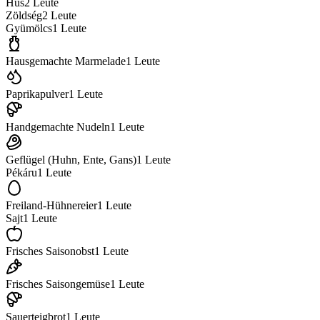
Hús
2
Leute
Zöldség
2
Leute
Gyümölcs
1
Leute
Hausgemachte Marmelade
1
Leute
Paprikapulver
1
Leute
Handgemachte Nudeln
1
Leute
Geflügel (Huhn, Ente, Gans)
1
Leute
Pékáru
1
Leute
Freiland-Hühnereier
1
Leute
Sajt
1
Leute
Frisches Saisonobst
1
Leute
Frisches Saisongemüse
1
Leute
Sauerteigbrot
1
Leute