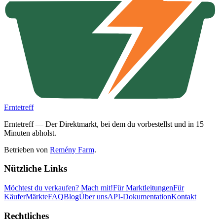
Erntetreff
Erntetreff — Der Direktmarkt, bei dem du vorbestellst und in 15
Minuten abholst.
Betrieben von
Remény Farm
.
Nützliche Links
Möchtest du verkaufen?
Mach mit!
Für Marktleitungen
Für
Käufer
Märkte
FAQ
Blog
Über uns
API-Dokumentation
Kontakt
Rechtliches