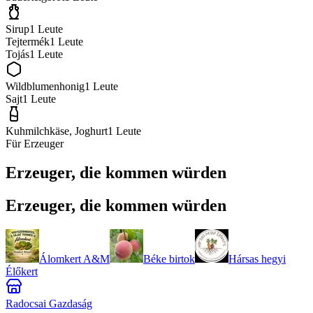
Sirup
1
Leute
Tejtermék
1
Leute
Tojás
1
Leute
Wildblumenhonig
1
Leute
Sajt
1
Leute
Kuhmilchkäse, Joghurt
1
Leute
Für Erzeuger
Erzeuger, die kommen würden
Erzeuger, die kommen würden
Álomkert A&M
Béke birtok
Hársas hegyi
Élőkert
Radocsai Gazdaság