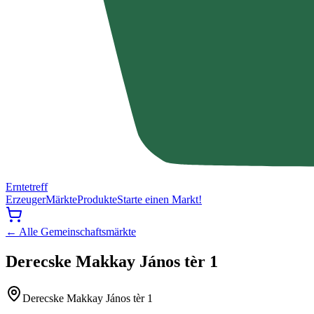
Erntetreff
Erzeuger
Märkte
Produkte
Starte einen Markt!
← Alle Gemeinschaftsmärkte
Derecske Makkay János tèr 1
Derecske Makkay János tèr 1