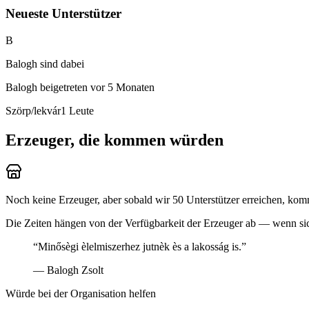
Neueste Unterstützer
B
Balogh sind dabei
Balogh
beigetreten vor 5 Monaten
Szörp/lekvár
1
Leute
Erzeuger, die kommen würden
Noch keine Erzeuger, aber sobald wir 50 Unterstützer erreichen, kom
Die Zeiten hängen von der Verfügbarkeit der Erzeuger ab — wenn sich
“
Minősègi èlelmiszerhez jutnèk ès a lakosság is.
”
—
Balogh Zsolt
Würde bei der Organisation helfen