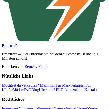
Erntetreff
Erntetreff — Der Direktmarkt, bei dem du vorbestellst und in 15
Minuten abholst.
Betrieben von
Remény Farm
.
Nützliche Links
Möchtest du verkaufen?
Mach mit!
Für Marktleitungen
Für
Käufer
Märkte
FAQ
Blog
Über uns
API-Dokumentation
Kontakt
Rechtliches
Impressum
Nutzungsbedingungen
Datenschutzerklärung
Konto