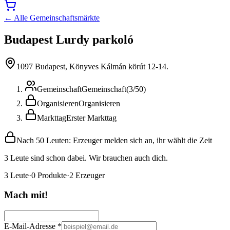
← Alle Gemeinschaftsmärkte
Budapest Lurdy parkoló
1097 Budapest, Könyves Kálmán körút 12-14.
Gemeinschaft
Gemeinschaft
(
3
/
50
)
Organisieren
Organisieren
Markttag
Erster Markttag
Nach 50 Leuten: Erzeuger melden sich an, ihr wählt die Zeit
3 Leute sind schon dabei. Wir brauchen auch dich.
3
Leute
·
0
Produkte
·
2
Erzeuger
Mach mit!
E-Mail-Adresse
*