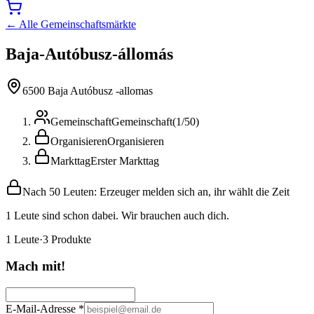
← Alle Gemeinschaftsmärkte
Baja-Autóbusz-állomás
6500 Baja Autóbusz -allomas
Gemeinschaft
Gemeinschaft
(
1
/
50
)
Organisieren
Organisieren
Markttag
Erster Markttag
Nach 50 Leuten: Erzeuger melden sich an, ihr wählt die Zeit
1 Leute sind schon dabei. Wir brauchen auch dich.
1
Leute
·
3
Produkte
Mach mit!
E-Mail-Adresse
*