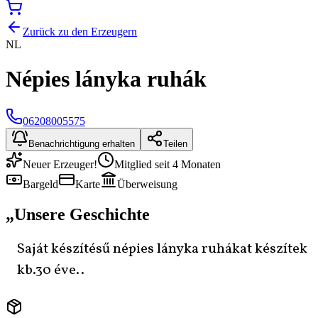
Zurück zu den Erzeugern
NL
Népies lányka ruhák
06208005575
Benachrichtigung erhalten
Teilen
Neuer Erzeuger!
Mitglied seit 4 Monaten
Bargeld
Karte
Überweisung
„
Unsere Geschichte
Saját készítésű népies lányka ruhákat készítek
kb.30 éve..