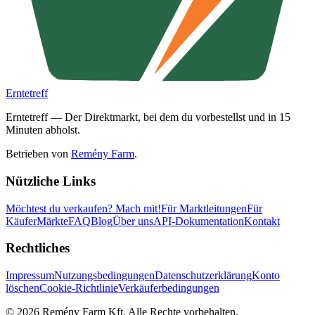
Erntetreff
Erntetreff — Der Direktmarkt, bei dem du vorbestellst und in 15
Minuten abholst.
Betrieben von
Remény Farm
.
Nützliche Links
Möchtest du verkaufen?
Mach mit!
Für Marktleitungen
Für
Käufer
Märkte
FAQ
Blog
Über uns
API-Dokumentation
Kontakt
Rechtliches
Impressum
Nutzungsbedingungen
Datenschutzerklärung
Konto
löschen
Cookie-Richtlinie
Verkäuferbedingungen
©
2026
Remény Farm Kft.
Alle Rechte vorbehalten.