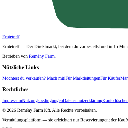
Erntetreff
Erntetreff — Der Direktmarkt, bei dem du vorbestellst und in 15 Minu
Betrieben von
Remény Farm
.
Nützliche Links
Möchtest du verkaufen?
Mach mit!
Für Marktleitungen
Für Käufer
Mär
Rechtliches
Impressum
Nutzungsbedingungen
Datenschutzerklärung
Konto lösche
©
2026
Remény Farm Kft.
Alle Rechte vorbehalten.
Vermittlungsplattform — sie erleichtert nur Reservierungen; der Kau