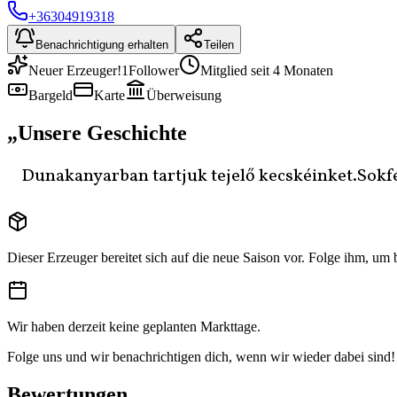
+36304919318
Benachrichtigung erhalten
Teilen
Neuer Erzeuger!
1
Follower
Mitglied seit 4 Monaten
Bargeld
Karte
Überweisung
„
Unsere Geschichte
Dunakanyarban tartjuk tejelő kecskéinket.Sokfé
Dieser Erzeuger bereitet sich auf die neue Saison vor. Folge ihm, um
Wir haben derzeit keine geplanten Markttage.
Folge uns und wir benachrichtigen dich, wenn wir wieder dabei sind!
Bewertungen