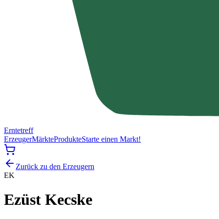
Erntetreff
Erzeuger
Märkte
Produkte
Starte einen Markt!
Zurück zu den Erzeugern
EK
Ezüst Kecske