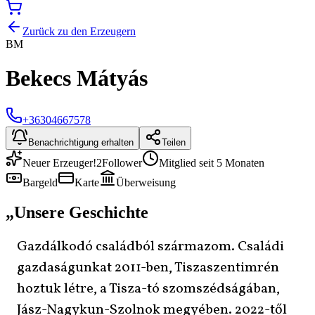
Zurück zu den Erzeugern
BM
Bekecs Mátyás
+36304667578
Benachrichtigung erhalten
Teilen
Neuer Erzeuger!
2
Follower
Mitglied seit 5 Monaten
Bargeld
Karte
Überweisung
„
Unsere Geschichte
Gazdálkodó családból származom. Családi
gazdaságunkat 2011-ben, Tiszaszentimrén
hoztuk létre, a Tisza-tó szomszédságában,
Jász-Nagykun-Szolnok megyében. 2022-től