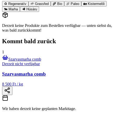
♻️ Regeneratív
🌱 Grassfed
🌾 Bio
🍖 Paleo
🏡 Kistermelői
🐄 Marha
🥩 Húsáru
Derzeit keine Produkte zum Bestellen verfügbar — unten siehst du,
was bald zurückkommt!
Kommt bald zurück
1
Szarvasmarha comb
Derzeit nicht verfügbar
Szarvasmarha comb
8 500 Ft / kg
Wir haben derzeit keine geplanten Markttage.