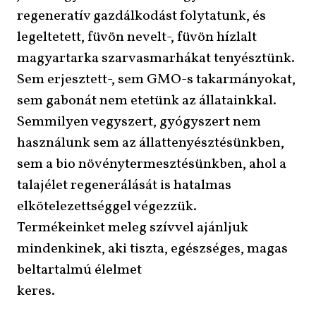
regeneratív gazdálkodást folytatunk, és
legeltetett, füvön nevelt-, füvön hízlalt
magyartarka szarvasmarhákat tenyésztünk.
Sem erjesztett-, sem GMO-s takarmányokat,
sem gabonát nem etetünk az állatainkkal.
Semmilyen vegyszert, gyógyszert nem
használunk sem az állattenyésztésünkben,
sem a bio növénytermesztésünkben, ahol a
talajélet regenerálását is hatalmas
elkötelezettséggel végezzük.
Termékeinket meleg szívvel ajánljuk
mindenkinek, aki tiszta, egészséges, magas
beltartalmú élelmet
keres.