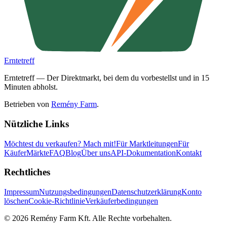
Erntetreff
Erntetreff — Der Direktmarkt, bei dem du vorbestellst und in 15
Minuten abholst.
Betrieben von
Remény Farm
.
Nützliche Links
Möchtest du verkaufen?
Mach mit!
Für Marktleitungen
Für
Käufer
Märkte
FAQ
Blog
Über uns
API-Dokumentation
Kontakt
Rechtliches
Impressum
Nutzungsbedingungen
Datenschutzerklärung
Konto
löschen
Cookie-Richtlinie
Verkäuferbedingungen
©
2026
Remény Farm Kft.
Alle Rechte vorbehalten.