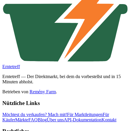
Erntetreff
Erntetreff — Der Direktmarkt, bei dem du vorbestellst und in 15
Minuten abholst.
Betrieben von
Remény Farm
.
Nützliche Links
Möchtest du verkaufen?
Mach mit!
Für Marktleitungen
Für
Käufer
Märkte
FAQ
Blog
Über uns
API-Dokumentation
Kontakt